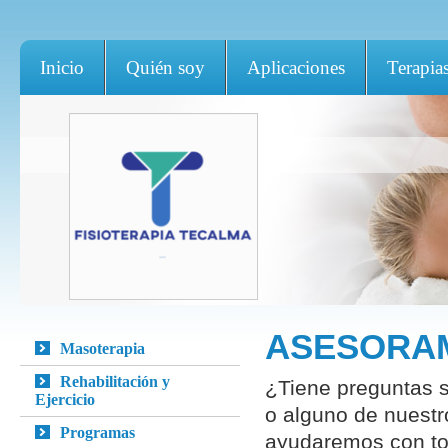
Inicio
Quién soy
Aplicaciones
Terapia
ASESORAM
Masoterapia
Rehabilitación y
¿Tiene preguntas so
Ejercicio
o alguno de nuestr
Programas
ayudaremos con tod