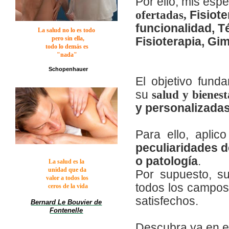
Por ello, mis esp
ofertadas,
Fisiote
funcionalidad,
T
La salud no lo es
todo
Fisioterapia,
Gim
pero sin ella,
todo lo demás es
"nada"
Schopenhauer
El objetivo fund
su
salud y bienest
y personalizada
Para ello, aplic
peculiaridades d
o patología
.
La salud es la
unidad que da
Por supuesto, s
valor a todos los
todos los campos 
ceros de la vida
satisfechos.
Bernard Le Bouvier de
Fontenelle
Descubra ya en e