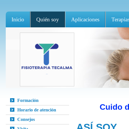
Inicio
Quién soy
Aplicaciones
Terapia
Formación
Cuido 
Horario de atención
Consejos
ASÍ SOY
Visita